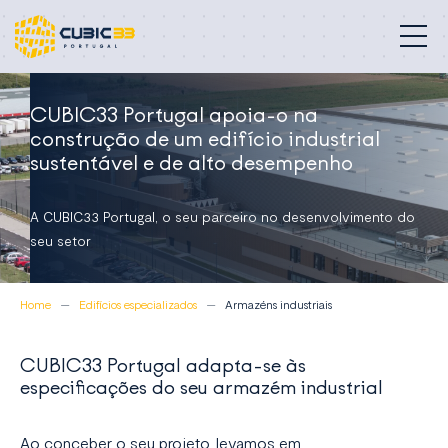
Edifícios especializados
CUBIC33 Portugal apoia-o na
construção de um edifício industrial
Nossas profissões
sustentável e de alto desempenho
Compromisso
A CUBIC33 Portugal, o seu parceiro no desenvolvimento do
seu setor
Projetos
Home
Edifícios especializados
Armazéns industriais
Sobre nós
Contato
CUBIC33 Portugal adapta-se às
especificações do seu armazém industrial
Portugal
Ao conceber o seu projeto, levamos em