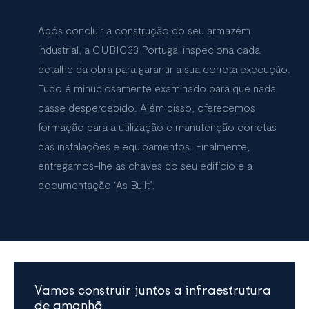
Após concluir a construção do seu armazém
industrial, a CUBIC33 Portugal inspeciona cada
detalhe da obra para garantir a sua correta execução.
Tudo é minuciosamente examinado para que nada
passe despercebido. Além disso, oferecemos
formação para a utilização e manutenção corretas
das instalações e equipamentos. Finalmente,
entregamos-lhe as chaves do seu edifício e a
documentação ‘As Built’.
Vamos construir juntos a infraestrutura
de amanhã